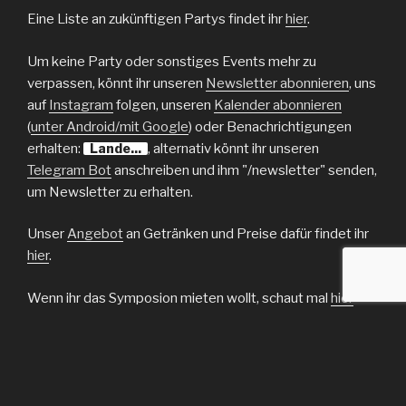
Eine Liste an zukünftigen Partys findet ihr
hier
.
Um keine Party oder sonstiges Events mehr zu
verpassen, könnt ihr unseren
Newsletter abonnieren
, uns
auf
Instagram
folgen, unseren
Kalender abonnieren
(
unter Android/mit Google
) oder Benachrichtigungen
erhalten:
Lande...
, alternativ könnt ihr unseren
Telegram Bot
anschreiben und ihm "/newsletter" senden,
um Newsletter zu erhalten.
Unser
Angebot
an Getränken und Preise dafür findet ihr
hier
.
Wenn ihr das Symposion mieten wollt, schaut mal
hier
vorbei.
Sym'po·si·on, Sym'po·si·um {n.; -s, -si·en}
altgrch. Trinkgelage; (urspr. dabei geführtes)