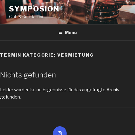
Zum
SYMPOSION
Inhalt
Club & Cocktailbar
springen
Menü
TERMIN KATEGORIE:
VERMIETUNG
Nichts gefunden
Leider wurden keine Ergebnisse für das angefragte Archiv
gefunden.