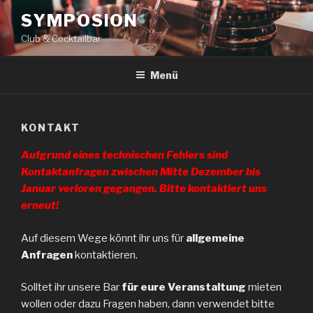
Zum
SYMPOSION
Inhalt
Club & Cocktailbar
springen
Menü
KONTAKT
Aufgrund eines technischen Fehlers sind
Kontaktanfragen zwischen Mitte Dezember bis
Januar verloren gegangen. Bitte kontaktiert uns
erneut!
Auf diesem Wege könnt ihr uns für
allgemeine
Anfragen
kontaktieren.
Solltet ihr unsere Bar
für eure Veranstaltung
mieten
wollen oder dazu Fragen haben, dann verwendet bitte