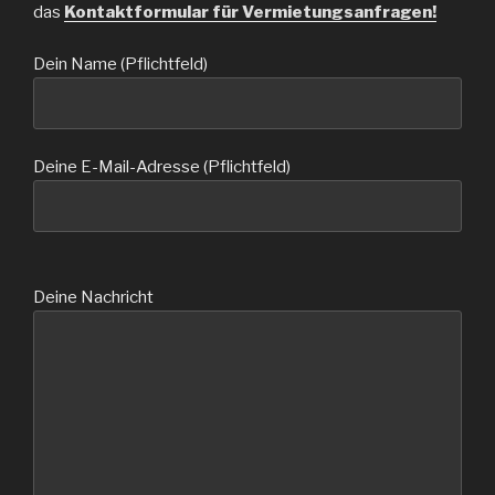
das
Kontaktformular für Vermietungsanfragen!
Dein Name (Pflichtfeld)
Deine E-Mail-Adresse (Pflichtfeld)
B
Deine Nachricht
i
t
t
e
l
a
s
s